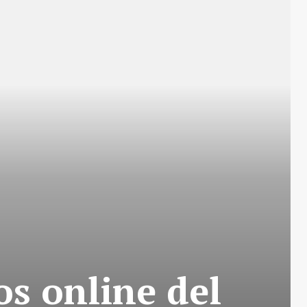
os online del