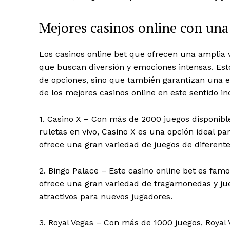
Mejores casinos online con una
Los casinos online bet que ofrecen una amplia 
que buscan diversión y emociones intensas. Est
de opciones, sino que también garantizan una e
de los mejores casinos online en este sentido in
1. Casino X – Con más de 2000 juegos disponibl
ruletas en vivo, Casino X es una opción ideal pa
ofrece una gran variedad de juegos de diferent
2. Bingo Palace – Este casino online bet es fa
ofrece una gran variedad de tragamonedas y jueg
atractivos para nuevos jugadores.
3. Royal Vegas – Con más de 1000 juegos, Royal 