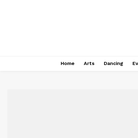
Home
Arts
Dancing
E