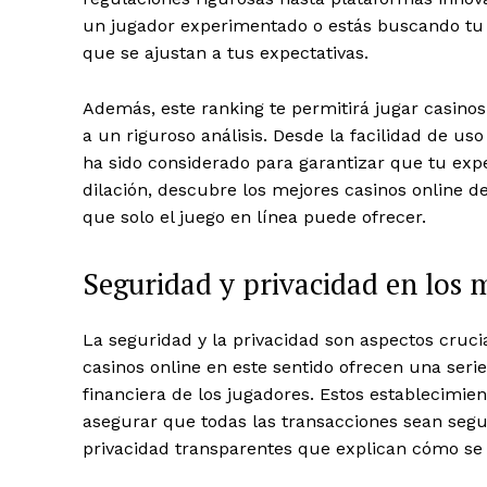
un jugador experimentado o estás buscando tu 
que se ajustan a tus expectativas.
Además, este ranking te permitirá jugar casinos
a un riguroso análisis. Desde la facilidad de us
ha sido considerado para garantizar que tu expe
dilación, descubre los mejores casinos online de
que solo el juego en línea puede ofrecer.
Seguridad y privacidad en los 
La seguridad y la privacidad son aspectos crucia
casinos online en este sentido ofrecen una seri
financiera de los jugadores. Estos establecimie
asegurar que todas las transacciones sean segu
privacidad transparentes que explican cómo se 