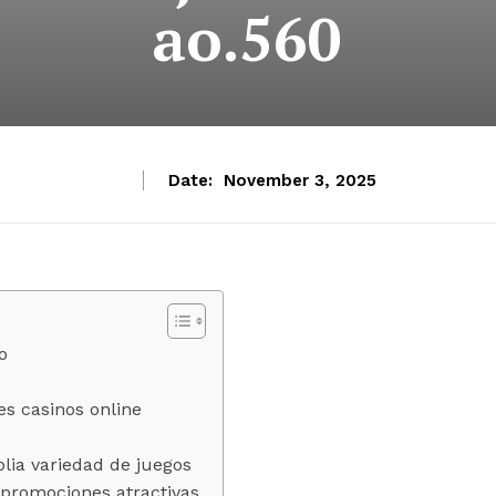
ao.560
Date:
November 3, 2025
o
es casinos online
lia variedad de juegos
 promociones atractivas