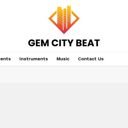
vents
Instruments
Music
Contact Us