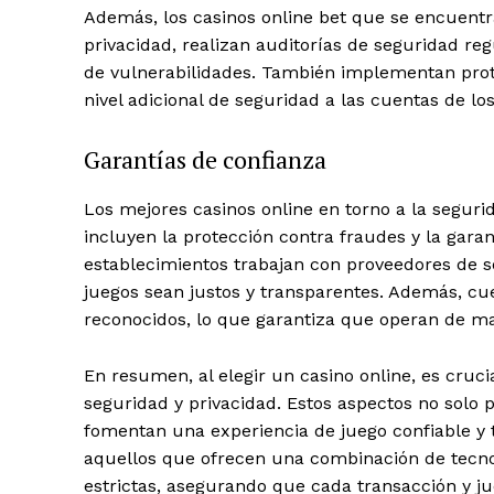
Además, los casinos online bet que se encuentr
privacidad, realizan auditorías de seguridad re
de vulnerabilidades. También implementan prot
nivel adicional de seguridad a las cuentas de lo
Garantías de confianza
Los mejores casinos online en torno a la seguri
incluyen la protección contra fraudes y la gara
establecimientos trabajan con proveedores de s
juegos sean justos y transparentes. Además, cu
reconocidos, lo que garantiza que operan de man
En resumen, al elegir un casino online, es cruc
seguridad y privacidad. Estos aspectos no solo 
fomentan una experiencia de juego confiable y t
aquellos que ofrecen una combinación de tecnol
estrictas, asegurando que cada transacción y ju