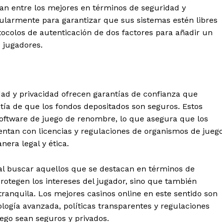
an entre los mejores en términos de seguridad y
gularmente para garantizar que sus sistemas estén libres
ocolos de autenticación de dos factores para añadir un
s jugadores.
dad y privacidad ofrecen garantías de confianza que
ntía de que los fondos depositados son seguros. Estos
oftware de juego de renombre, lo que asegura que los
entan con licencias y regulaciones de organismos de jueg
era legal y ética.
ial buscar aquellos que se destacan en términos de
protegen los intereses del jugador, sino que también
ranquila. Los mejores casinos online en este sentido son
ogía avanzada, políticas transparentes y regulaciones
ego sean seguros y privados.